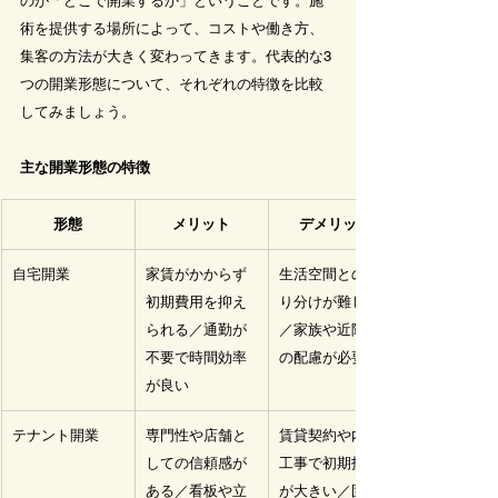
のが「どこで開業するか」ということです。施
術を提供する場所によって、コストや働き方、
集客の方法が大きく変わってきます。代表的な3
つの開業形態について、それぞれの特徴を比較
してみましょう。
主な開業形態の特徴
形態
メリット
デメリット
自宅開業
家賃がかからず
生活空間との切
初期費用を抑え
り分けが難しい
られる／通勤が
／家族や近隣へ
不要で時間効率
の配慮が必要
が良い
テナント開業
専門性や店舗と
賃貸契約や内装
しての信頼感が
工事で初期投資
ある／看板や立
が大きい／固定