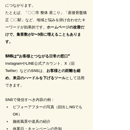
につながります。
たとえば、「〇〇市 整体 肩こり」「産後骨盤矯
正 〇〇駅」など、地域と悩みを掛け合わせたキ
ーワードが効果的です。
ホームページの改善だ
けで、集客数が2〜3倍に増えることもありま
す。
SNSは“お客様とつながる日常の窓口”
InstagramやLINE公式アカウント、X（旧
Twitter）などのSNSは、
お客様との距離を縮
め、来店のハードルを下げるツール
として活用
できます。
SNSで発信すべき内容の例：
ビフォーアフターの写真（顔出しNGでも
OK）
施術風景や道具の紹介
休業日・キャンペーンの告知