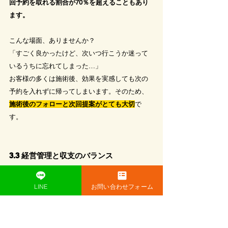
回予約を取れる割合が70％を超えることもあり
ます。
こんな場面、ありませんか？
「すごく良かったけど、次いつ行こうか迷って
いるうちに忘れてしまった…」
お客様の多くは施術後、効果を実感しても次の
予約を入れずに帰ってしまいます。そのため、
施術後のフォローと次回提案がとても大切
で
す。
3.3 経営管理と収支のバランス
整体院を独立開業した後、思ったよりも多くの
LINE
お問い合わせフォーム
人が苦労するのが
「
経営の数字管理
」
です。技
術に集中するあまり、
お金の出入りを正確に把
握できていない
と、黒字経営ができているかど