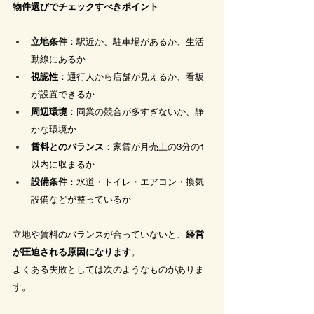
物件選びでチェックすべきポイント
立地条件
：駅近か、駐車場があるか、生活
動線にあるか
視認性
：通行人から店舗が見えるか、看板
が設置できるか
周辺環境
：同業の競合が多すぎないか、静
かな環境か
賃料とのバランス
：家賃が月売上の3分の1
以内に収まるか
設備条件
：水道・トイレ・エアコン・換気
設備などが整っているか
立地や賃料のバランスが合っていないと、
経営
が圧迫される原因になります
。
よくある失敗としては次のようなものがありま
す。